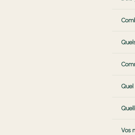
un terri
Votre pr
Combi
Touraine
pour gara
En moye
Quels
sur une 
notre dé
Les déla
Comm
dimensio
longue o
Nous vou
Quel 
interven
chantier.
Le rempl
Quell
améliore
réduit a
Les menu
Vos 
les colo