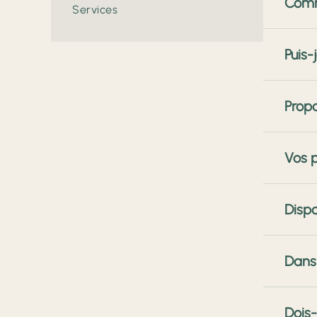
Comm
menuiser
Services
adaptées
Vous pou
Puis-
rapideme
Selon vo
Propo
primes é
Oui. Nou
Vos p
de réali
Nous pro
Disp
Nous ne 
votre ma
Oui, Nou
Dans
les fini
rendus e
Notre zo
Dois-
Ingrande