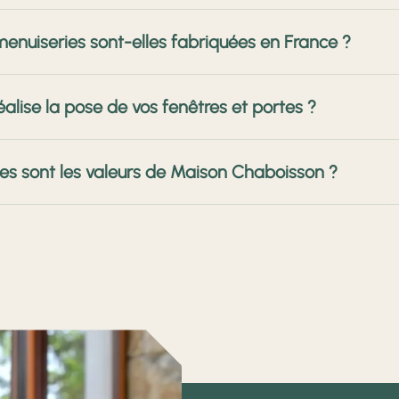
trôle final et finitions
s de travailler avec une entreprise du territoire.
ysons chaque fabricant selon des critères stricts : origine françai
ivi & SAV Chaque étape est expliquée avec transparence afin que
enuiseries sont-elles fabriquées en France ?
m, type de vitrages, ferrures, certifications, service après-vent
nt avec des marques capables de garantir performance, finiti
 et portes haut de gamme adaptées à tous les styles d’habitat
s travaillons majoritairement avec des fabricants français reconn
éalise la pose de vos fenêtres et portes ?
ations (NF, CE, labels) et la constance de leur production. Fabr
te tenue dans le temps et répondent aux exigences thermiques ac
ues du secteur de Châtellerault, Loches ou La Roche-Posay.
est assurée exclusivement par nos équipes internes ou par des pa
es sont les valeurs de Maison Chaboisson ?
traitance non contrôlée, car elle nuit à la qualité du résultat fi
 installons — bois, aluminium ou PVC — afin d’assurer une pos
tes de votre habitation. Cette maîtrise locale est un gage de sécu
haboisson repose sur trois convictions fortes : la qualité, la p
e la Vienne, de l’Indre et de l’Indre-et-Loire, nous connaissons pa
anciennes, pavillons des années 70–90, constructions récentes. 
e et des fabricants partenaires sélectionnés pour leur fiabilité. N
in de garantir un résultat durable et esthétique, que vous habitie