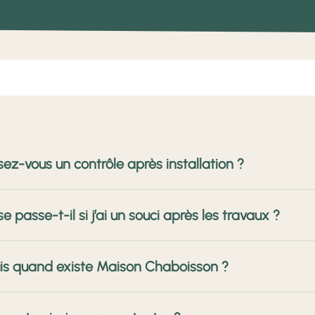
sez-vous un contrôle après installation ?
contrôle systématique est effectué : réglages, étanchéité, aligne
e passe-t-il si j’ai un souci après les travaux ?
 une installation conforme, esthétique et durable. C’est l’une de
e problème, notre équipe SAV intervient rapidement. Comme n
is quand existe Maison Chaboisson ?
quer et régler la situation sans délai inutile : réglages de quincai
ure…
haboisson existe depuis plus de dix ans et s’est imposée com