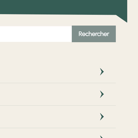
ments, finitions, propreté du chantier. Cette étape
s forces de notre démarche qualité.
ous sommes proches de nos clients, nous pouvons
llerie, ajustements, renforts, joints, contrôle
me une référence locale pour le remplacement de