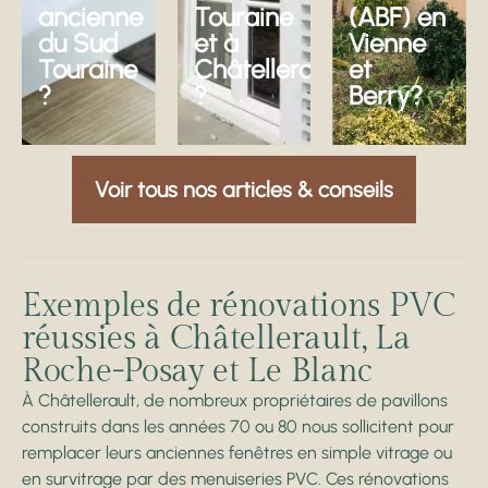
ancienne
Touraine
(ABF) en
du Sud
et à
Vienne
Touraine
Châtellerault
et
?
?
Berry?
Découvrir
Découvrir
Découvrir
Voir tous nos articles & conseils
Exemples de rénovations PVC
réussies à Châtellerault, La
Roche-Posay et Le Blanc
À Châtellerault, de nombreux propriétaires de pavillons
construits dans les années 70 ou 80 nous sollicitent pour
remplacer leurs anciennes fenêtres en simple vitrage ou
en survitrage par des menuiseries PVC. Ces rénovations