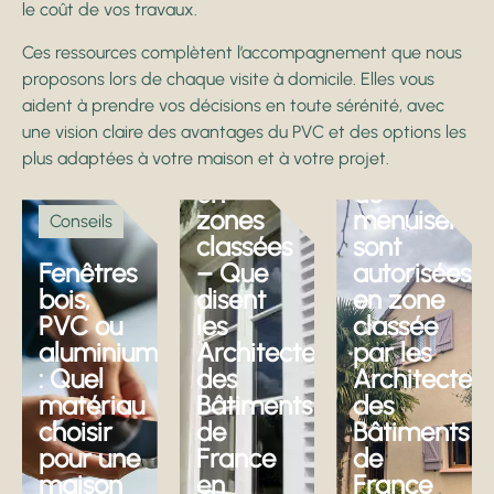
le coût de vos travaux.
Conseils
Ces ressources complètent l’accompagnement que nous
proposons lors de chaque visite à domicile. Elles vous
Changer
Conseils
aident à prendre vos décisions en toute sérénité, avec
vos
une vision claire des avantages du PVC et des options les
menuiseries
Quelles
plus adaptées à votre maison et à votre projet.
extérieures
couleurs
en
de
zones
menuiseries
Conseils
classées
sont
Fenêtres
– Que
autorisées
bois,
disent
en zone
PVC ou
les
classée
aluminium
Architectes
par les
: Quel
des
Architectes
matériau
Bâtiments
des
choisir
de
Bâtiments
pour une
France
de
maison
en
France