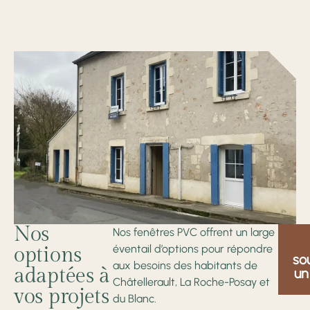
Nos
Nos fenêtres PVC offrent un large
éventail d’options pour répondre
options
so
aux besoins des habitants de
adaptées à
un
Châtellerault, La Roche-Posay et
vos projets
du Blanc.