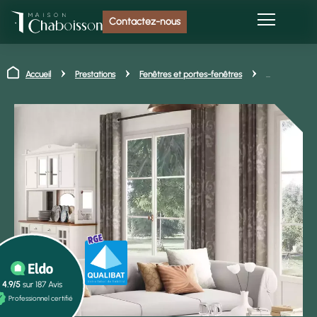
Contactez-nous
Accueil
Prestations
Fenêtres et portes-fenêtres
4.9
/5
sur
187
Avis
Professionnel certifié