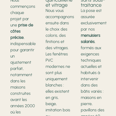
Nous
et vitrage
traitance
commençons
Nous vous
La pose est
chaque
accompagnons
assurée
projet par
ensuite dans
exclusivement
une
prise de
le choix des
par nos
côtes
coloris, des
menuisiers
précise
,
finitions et
salariés
,
indispensable
des vitrages.
formés aux
pour garantir
Les fenêtres
exigences
un
PVC
techniques
ajustement
modernes ne
actuelles et
parfait,
sont plus
habitués à
notamment
uniquement
intervenir
dans les
blanches :
dans des
maisons
elles existent
bâtis variés :
construites
en gris,
maisons en
avant les
beige,
pierre,
années 2000
imitation bois
pavillons des
où les