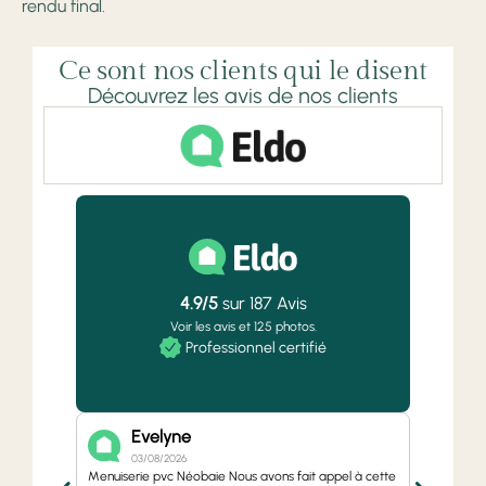
rendu final.
Ce sont nos clients qui le disent
Découvrez les avis de nos clients
4.9
/5
sur
187
Avis
Voir les avis et 125 photos.
Professionnel certifié
Evelyne
E
03/08/2026
0
Menuiserie pvc Néobaie Nous avons fait appel à cette
Menuiser