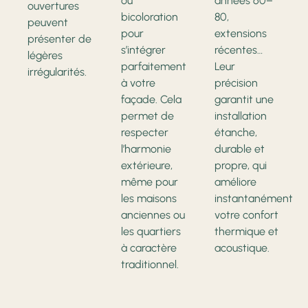
ou
années 60–
ouvertures
bicoloration
80,
peuvent
pour
extensions
présenter de
s’intégrer
récentes…
légères
parfaitement
Leur
irrégularités.
à votre
précision
façade. Cela
garantit une
permet de
installation
respecter
étanche,
l’harmonie
durable et
extérieure,
propre, qui
même pour
améliore
les maisons
instantanément
anciennes ou
votre confort
les quartiers
thermique et
à caractère
acoustique.
traditionnel.